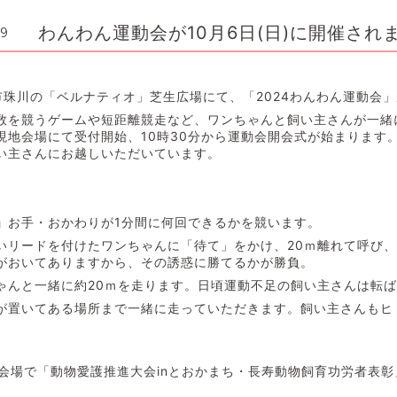
わんわん運動会が10月6日(日)に開催され
09
市珠川の「ベルナティオ」芝生広場にて、「2024わんわん運動会
を競うゲームや短距離競走など、ワンちゃんと飼い主さんが一緒
り現地会場にて受付開始、10時30分から運動会開会式が始まります
い主さんにお越しいただいています。
」
お手・おかわりが1分間に何回できるかを競います。
いリードを付けたワンちゃんに「待て」をかけ、20ｍ離れて呼び
がおいてありますから、その誘惑に勝てるかが勝負。
ゃんと一緒に約20ｍを走ります。日頃運動不足の飼い主さんは転
が置いてある場所まで一緒に走っていただきます。飼い主さんもヒ
会場で「動物愛護推進大会inとおかまち・長寿動物飼育功労者表彰