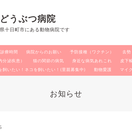
のどうぶつ病院
県十日町市にある動物病院です
・診療時間
病院からのお願い
予防接種（ワクチン）
去勢
内分泌疾患）
猫の関節の病気
身近な病気あれこれ
皮下
を飼いたい！ネコを飼いたい！(里親募集中)
動物愛護
マイ
お知らせ
6