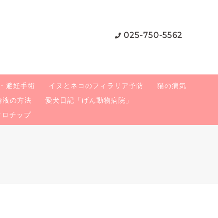
025-750-5562
・避妊手術
イヌとネコのフィラリア予防
猫の病気
輸液の方法
愛犬日記「げん動物病院」
クロチップ