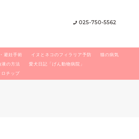
025-750-5562
・避妊手術
イヌとネコのフィラリア予防
猫の病気
輸液の方法
愛犬日記「げん動物病院」
クロチップ