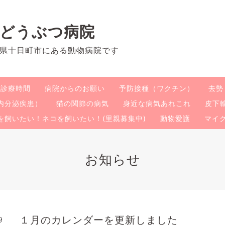
のどうぶつ病院
県十日町市にある動物病院です
・診療時間
病院からのお願い
予防接種（ワクチン）
去勢
内分泌疾患）
猫の関節の病気
身近な病気あれこれ
皮下
を飼いたい！ネコを飼いたい！(里親募集中)
動物愛護
マイ
お知らせ
１月のカレンダーを更新しました
9