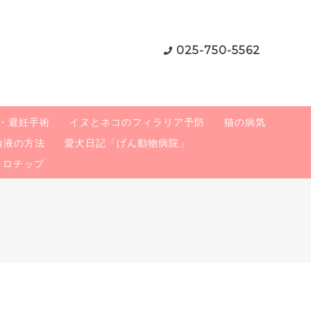
025-750-5562
・避妊手術
イヌとネコのフィラリア予防
猫の病気
輸液の方法
愛犬日記「げん動物病院」
クロチップ