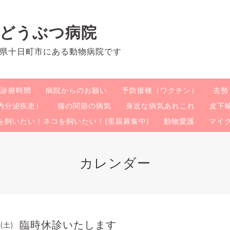
のどうぶつ病院
県十日町市にある動物病院です
・診療時間
病院からのお願い
予防接種（ワクチン）
去勢
内分泌疾患）
猫の関節の病気
身近な病気あれこれ
皮下
を飼いたい！ネコを飼いたい！(里親募集中)
動物愛護
マイ
カレンダー
臨時休診いたします
 (土)