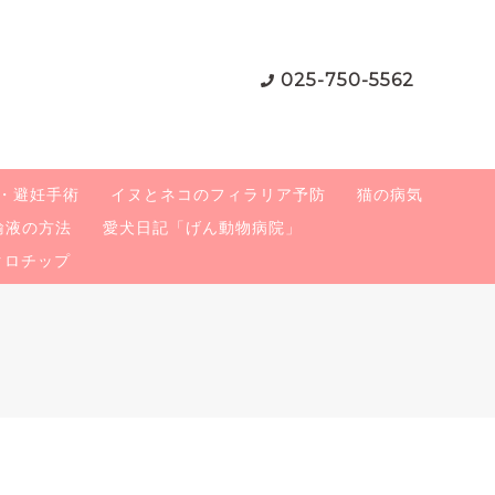
025-750-5562
・避妊手術
イヌとネコのフィラリア予防
猫の病気
輸液の方法
愛犬日記「げん動物病院」
クロチップ