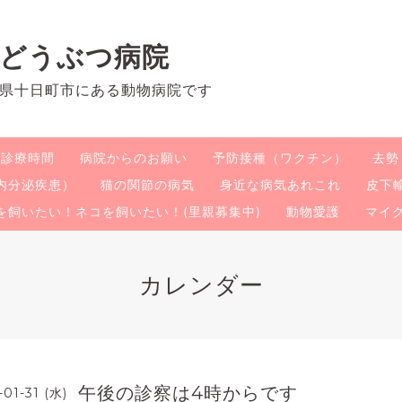
のどうぶつ病院
県十日町市にある動物病院です
・診療時間
病院からのお願い
予防接種（ワクチン）
去勢
内分泌疾患）
猫の関節の病気
身近な病気あれこれ
皮下
を飼いたい！ネコを飼いたい！(里親募集中)
動物愛護
マイ
カレンダー
午後の診察は4時からです
-01-31 (水)