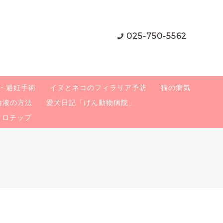
025-750-5562
・避妊手術
イヌとネコのフィラリア予防
猫の病気
輸液の方法
愛犬日記「げん動物病院」
クロチップ