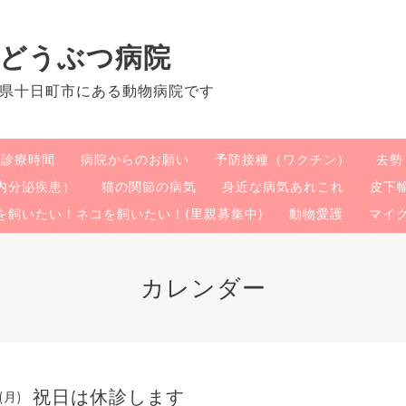
のどうぶつ病院
県十日町市にある動物病院です
・診療時間
病院からのお願い
予防接種（ワクチン）
去勢
内分泌疾患）
猫の関節の病気
身近な病気あれこれ
皮下
を飼いたい！ネコを飼いたい！(里親募集中)
動物愛護
マイ
カレンダー
祝日は休診します
(月)