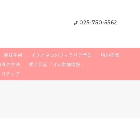
025-750-5562
・避妊手術
イヌとネコのフィラリア予防
猫の病気
輸液の方法
愛犬日記「げん動物病院」
クロチップ