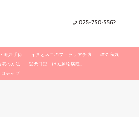
025-750-5562
・避妊手術
イヌとネコのフィラリア予防
猫の病気
輸液の方法
愛犬日記「げん動物病院」
クロチップ