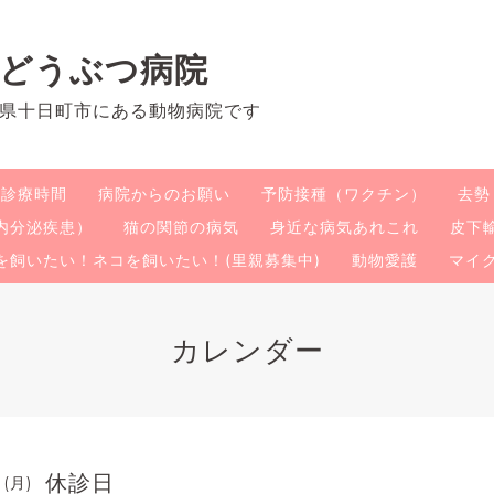
のどうぶつ病院
県十日町市にある動物病院です
・診療時間
病院からのお願い
予防接種（ワクチン）
去勢
内分泌疾患）
猫の関節の病気
身近な病気あれこれ
皮下
を飼いたい！ネコを飼いたい！(里親募集中)
動物愛護
マイ
カレンダー
休診日
 (月)