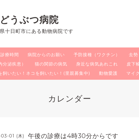
のどうぶつ病院
県十日町市にある動物病院です
・診療時間
病院からのお願い
予防接種（ワクチン）
去勢
内分泌疾患）
猫の関節の病気
身近な病気あれこれ
皮下
を飼いたい！ネコを飼いたい！(里親募集中)
動物愛護
マイ
カレンダー
午後の診療は4時30分からです
-03-01 (木)