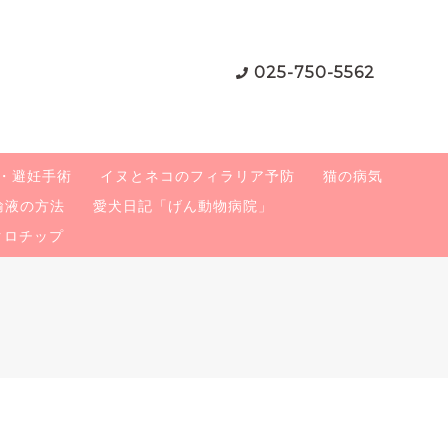
025-750-5562
・避妊手術
イヌとネコのフィラリア予防
猫の病気
輸液の方法
愛犬日記「げん動物病院」
クロチップ