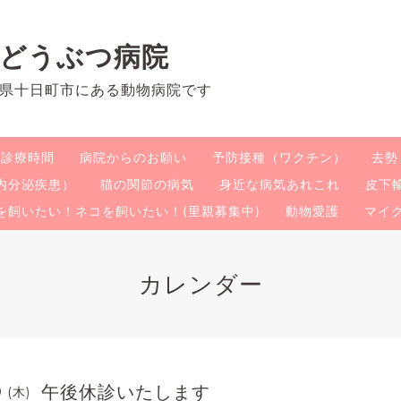
のどうぶつ病院
県十日町市にある動物病院です
・診療時間
病院からのお願い
予防接種（ワクチン）
去勢
内分泌疾患）
猫の関節の病気
身近な病気あれこれ
皮下
を飼いたい！ネコを飼いたい！(里親募集中)
動物愛護
マイ
カレンダー
午後休診いたします
9 (木)