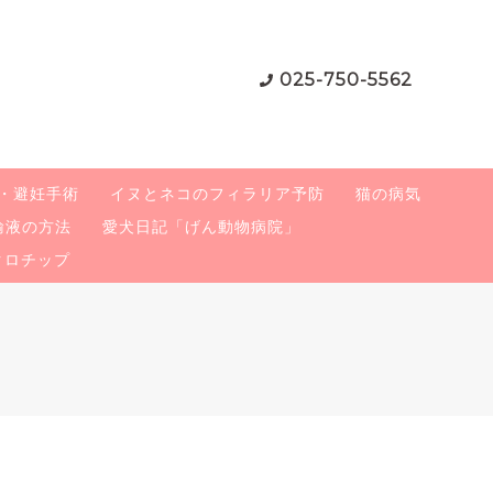
025-750-5562
・避妊手術
イヌとネコのフィラリア予防
猫の病気
輸液の方法
愛犬日記「げん動物病院」
クロチップ