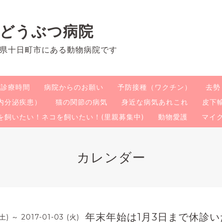
のどうぶつ病院
県十日町市にある動物病院です
・診療時間
病院からのお願い
予防接種（ワクチン）
去勢
内分泌疾患）
猫の関節の病気
身近な病気あれこれ
皮下
を飼いたい！ネコを飼いたい！(里親募集中)
動物愛護
マイ
カレンダー
年末年始は1月3日まで休診
(土) ～ 2017-01-03 (火)