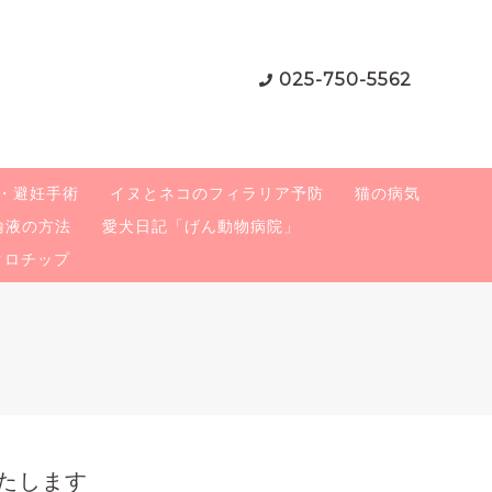
025-750-5562
・避妊手術
イヌとネコのフィラリア予防
猫の病気
輸液の方法
愛犬日記「げん動物病院」
クロチップ
いたします