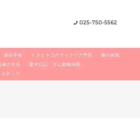
025-750-5562
・避妊手術
イヌとネコのフィラリア予防
猫の病気
輸液の方法
愛犬日記「げん動物病院」
クロチップ