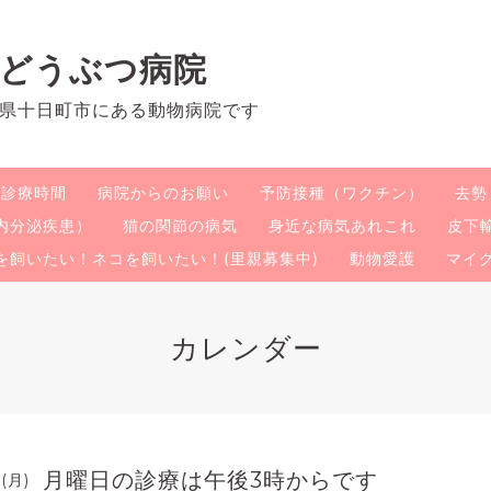
のどうぶつ病院
県十日町市にある動物病院です
・診療時間
病院からのお願い
予防接種（ワクチン）
去勢
内分泌疾患）
猫の関節の病気
身近な病気あれこれ
皮下
を飼いたい！ネコを飼いたい！(里親募集中)
動物愛護
マイ
カレンダー
月曜日の診療は午後3時からです
 (月)